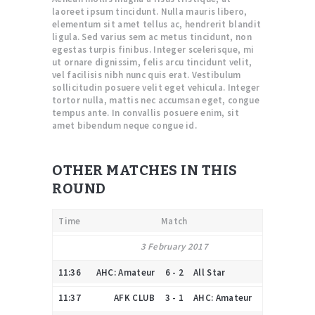
laoreet ipsum tincidunt. Nulla mauris libero,
elementum sit amet tellus ac, hendrerit blandit
ligula. Sed varius sem ac metus tincidunt, non
egestas turpis finibus. Integer scelerisque, mi
ut ornare dignissim, felis arcu tincidunt velit,
vel facilisis nibh nunc quis erat. Vestibulum
sollicitudin posuere velit eget vehicula. Integer
tortor nulla, mattis nec accumsan eget, congue
tempus ante. In convallis posuere enim, sit
amet bibendum neque congue id.
OTHER MATCHES IN THIS
ROUND
Time
Match
3 February 2017
11:36
AHC: Amateur
6 - 2
All Star
11:37
AFK CLUB
3 - 1
AHC: Amateur