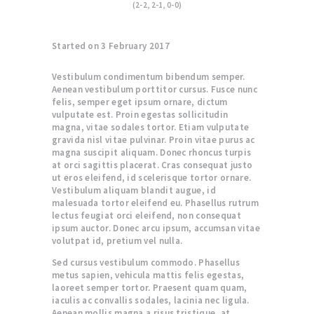
(2-2, 2-1, 0-0)
OBÓZ
SPORTOWO-
Started on
3 February 2017
PRZYGODOWY
NAD MORZEM
Vestibulum condimentum bibendum semper.
Aenean vestibulum porttitor cursus. Fusce nunc
KONTAKT
felis, semper eget ipsum ornare, dictum
vulputate est. Proin egestas sollicitudin
SZKÓŁKA
magna, vitae sodales tortor. Etiam vulputate
gravida nisl vitae pulvinar. Proin vitae purus ac
NARCIARSKA
magna suscipit aliquam. Donec rhoncus turpis
at orci sagittis placerat. Cras consequat justo
OFERTA ZAJĘĆ
ut eros eleifend, id scelerisque tortor ornare.
Vestibulum aliquam blandit augue, id
OBOZY I
malesuada tortor eleifend eu. Phasellus rutrum
lectus feugiat orci eleifend, non consequat
PÓŁKOLONIE
ipsum auctor. Donec arcu ipsum, accumsan vitae
SPORTOWE
volutpat id, pretium vel nulla.
Sed cursus vestibulum commodo. Phasellus
metus sapien, vehicula mattis felis egestas,
laoreet semper tortor. Praesent quam quam,
iaculis ac convallis sodales, lacinia nec ligula.
Aenean mollis magna a risus tristique, at